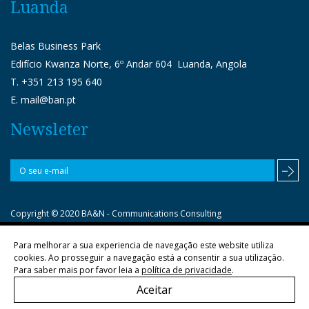
Luanda
Belas Business Park
Edifício Kwanza Norte, 6º Andar 604 Luanda, Angola
T. +351 213 195 640
E. mail@ban.pt
Newsleter
Copyright © 2020 BA&N - Communications Consulting
Para melhorar a sua experiencia de navegação este website utiliza
Política de privacidade
cookies. Ao prosseguir a navegação está a consentir a sua utilização.
Para saber mais por favor leia a
política de privacidade
.
Aceitar