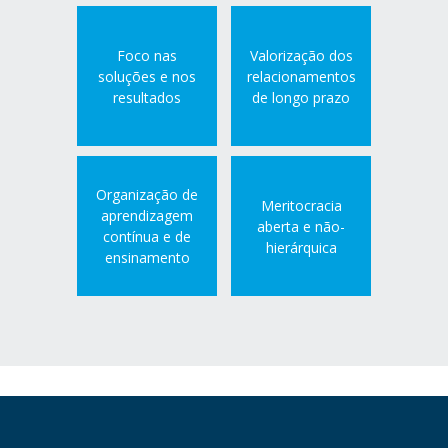
Foco nas
Valorização dos
soluções e nos
relacionamentos
resultados
de longo prazo
Organização de
Meritocracia
aprendizagem
aberta e não-
contínua e de
hierárquica
ensinamento